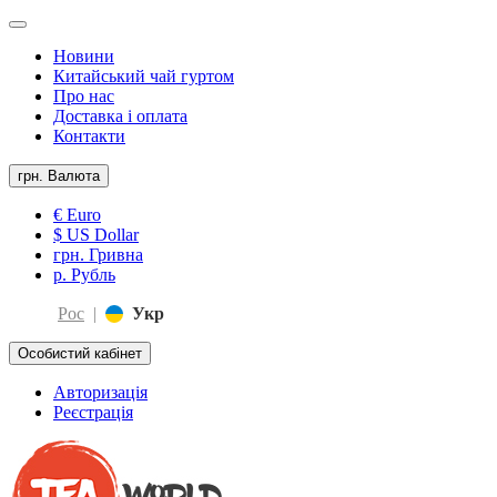
Новини
Китайський чай гуртом
Про нас
Доставка і оплата
Контакти
грн.
Валюта
€ Euro
$ US Dollar
грн. Гривна
р. Рубль
Рос
|
Укр
Особистий кабінет
Авторизація
Реєстрація