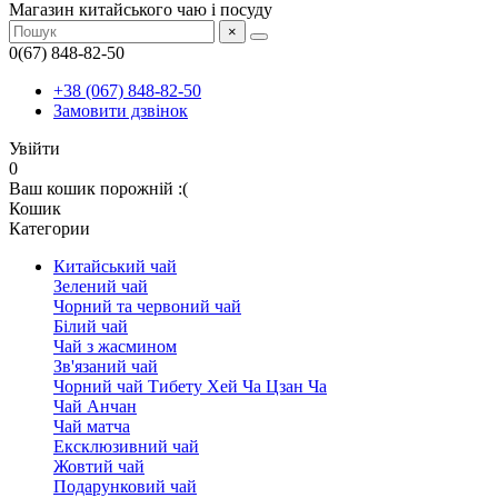
Магазин китайського чаю і посуду
×
0(67) 848-82-50
+38 (067) 848-82-50
Замовити дзвінок
Увійти
0
Ваш кошик порожній :(
Кошик
Категории
Китайський чай
Зелений чай
Чорний та червоний чай
Білий чай
Чай з жасмином
Зв'язаний чай
Чорний чай Тибету Хей Ча Цзан Ча
Чай Анчан
Чай матча
Ексклюзивний чай
Жовтий чай
Подарунковий чай