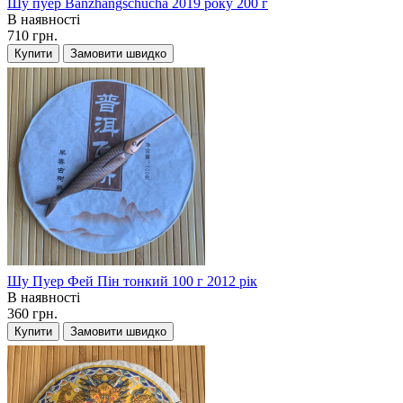
Шу пуер Banzhangschucha 2019 року 200 г
В наявності
710 грн.
Купити
Замовити швидко
Шу Пуер Фей Пін тонкий 100 г 2012 рік
В наявності
360 грн.
Купити
Замовити швидко