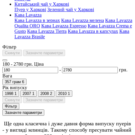
Китайський чай у Харкові
Пуер у Харкові
Зелений чай у Харкові
Кава Lavazza
Кава Lavazza в зернах
Кава Lavazza мелена
Кава Lavazza
Qualita ORO
Кава Lavazza Espresso
Кава Lavazza Crema e
Gusto
Кава Lavazza Tierra
Кава Lavazza в капсулах
Кава
Lavazza Brasile
Фільтр
Скинути
Зазначте параметри
180
-
2780
грн.
Ціна
-
грн.
Вага
357 грам
6
Рік випуску
1998
1
2007
1
2008
2
2010
1
Скинути
Зазначте параметри
Фільтр
Зазначте параметри
Ще одна класична і дуже давня форма випуску пуерів
- у вигляді млинців. Такому способу пресувати чайний