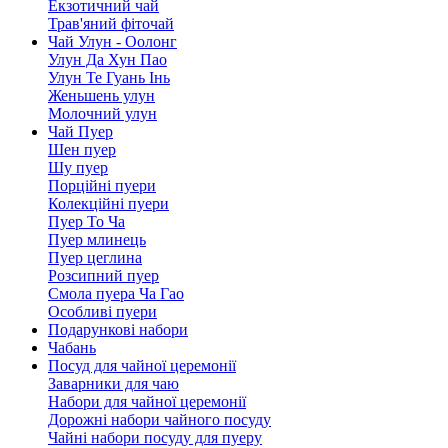
Екзотичний чай
Трав'яний фіточай
Чай Улун - Оолонг
Улун Да Хун Пао
Улун Те Гуань Інь
Женьшень улун
Молочний улун
Чай Пуер
Шен пуер
Шу пуер
Порційні пуери
Колекційні пуери
Пуер То Ча
Пуер млинець
Пуер цеглина
Розсипний пуер
Смола пуера Ча Гао
Особливі пуери
Подарункові набори
Чабань
Посуд для чайної церемонії
Заварники для чаю
Набори для чайної церемонії
Дорожні набори чайного посуду
Чайні набори посуду для пуеру