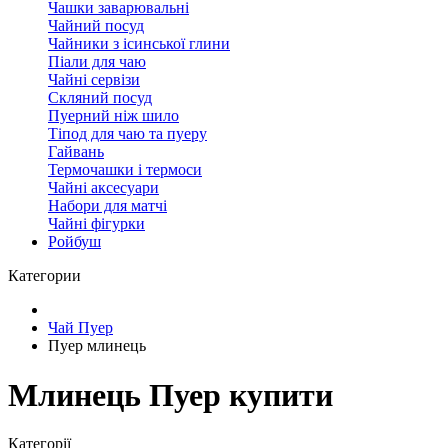
Чашки заварювальні
Чайний посуд
Чайники з ісинської глини
Піали для чаю
Чайні сервізи
Скляний посуд
Пуерний ніж шило
Тіпод для чаю та пуеру
Гайвань
Термочашки і термоси
Чайні аксесуари
Набори для матчі
Чайні фігурки
Ройбуш
Категории
Чай Пуер
Пуер млинець
Млинець Пуер купити
Категорії