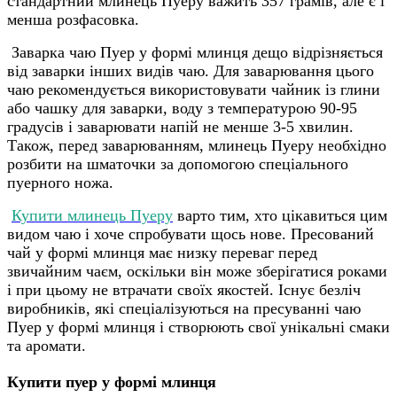
стандартний млинець Пуеру важить 357 грамів, але є і
менша розфасовка.
Заварка чаю Пуер у формі млинця дещо відрізняється
від заварки інших видів чаю. Для заварювання цього
чаю рекомендується використовувати чайник із глини
або чашку для заварки, воду з температурою 90-95
градусів і заварювати напій не менше 3-5 хвилин.
Також, перед заварюванням, млинець Пуеру необхідно
розбити на шматочки за допомогою спеціального
пуерного ножа.
Купити млинець Пуеру
варто тим, хто цікавиться цим
видом чаю і хоче спробувати щось нове. Пресований
чай у формі млинця має низку переваг перед
звичайним чаєм, оскільки він може зберігатися роками
і при цьому не втрачати своїх якостей.
Існує безліч
виробників, які спеціалізуються на пресуванні чаю
Пуер у формі млинця і створюють свої унікальні смаки
та аромати.
Купити пуер у формі млинця