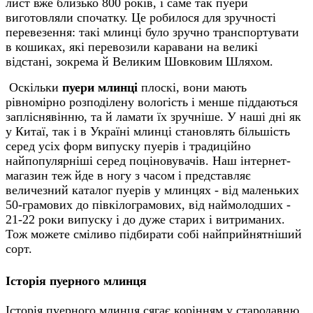
лист вже близько 800 років, і саме так пуери
виготовляли спочатку. Це робилося для зручності
перевезення: такі млинці було зручно транспортувати
в кошиках, які перевозили каравани на великі
відстані, зокрема й Великим Шовковим Шляхом.
Оскільки
пуери млинці
плоскі, вони мають
рівномірно розподілену вологість і менше піддаються
запліснявінню, та й ламати їх зручніше. У наші дні як
у Китаї, так і в Україні млинці становлять більшість
серед усіх форм випуску пуерів і традиційно
найпопулярніші серед поціновувачів. Наш інтернет-
магазин теж йде в ногу з часом і представляє
величезний каталог пуерів у млинцях - від маленьких
50-грамових до півкілограмових, від наймолодших -
21-22 роки випуску і до дуже старих і витриманих.
Тож можете сміливо підбирати собі найприйнятніший
сорт.
Історія пуерного млинця
Історія пуерного млинця сягає корінням у стародавню