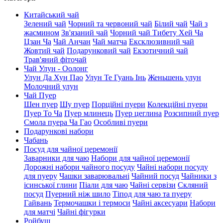
Китайський чай
Зелений чай
Чорний та червоний чай
Білий чай
Чай з
жасмином
Зв'язаний чай
Чорний чай Тибету Хей Ча
Цзан Ча
Чай Анчан
Чай матча
Ексклюзивний чай
Жовтий чай
Подарунковий чай
Екзотичний чай
Трав'яний фіточай
Чай Улун - Оолонг
Улун Да Хун Пао
Улун Те Гуань Інь
Женьшень улун
Молочний улун
Чай Пуер
Шен пуер
Шу пуер
Порційні пуери
Колекційні пуери
Пуер То Ча
Пуер млинець
Пуер цеглина
Розсипний пуер
Смола пуера Ча Гао
Особливі пуери
Подарункові набори
Чабань
Посуд для чайної церемонії
Заварники для чаю
Набори для чайної церемонії
Дорожні набори чайного посуду
Чайні набори посуду
для пуеру
Чашки заварювальні
Чайний посуд
Чайники з
ісинської глини
Піали для чаю
Чайні сервізи
Скляний
посуд
Пуерний ніж шило
Тіпод для чаю та пуеру
Гайвань
Термочашки і термоси
Чайні аксесуари
Набори
для матчі
Чайні фігурки
Ройбуш