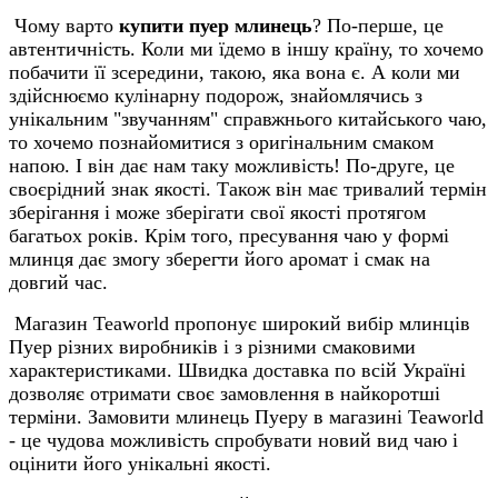
Чому варто
купити пуер млинець
? По-перше, це
автентичність. Коли ми їдемо в іншу країну, то хочемо
побачити її зсередини, такою, яка вона є. А коли ми
здійснюємо кулінарну подорож, знайомлячись з
унікальним "звучанням" справжнього китайського чаю,
то хочемо познайомитися з оригінальним смаком
напою. І він дає нам таку можливість! По-друге, це
своєрідний знак якості. Також він має тривалий термін
зберігання і може зберігати свої якості протягом
багатьох років. Крім того, пресування чаю у формі
млинця дає змогу зберегти його аромат і смак на
довгий час.
Магазин Teaworld пропонує широкий вибір млинців
Пуер різних виробників і з різними смаковими
характеристиками. Швидка доставка по всій Україні
дозволяє отримати своє замовлення в найкоротші
терміни. Замовити млинець Пуеру в магазині Teaworld
- це чудова можливість спробувати новий вид чаю і
оцінити його унікальні якості.