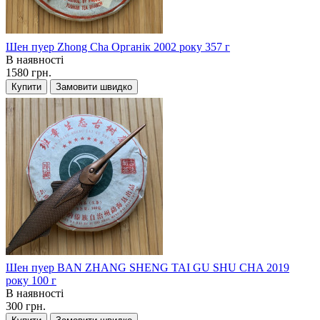
Шен пуер Zhong Cha Органік 2002 року 357 г
В наявності
1580 грн.
Купити
Замовити швидко
Шен пуер BAN ZHANG SHENG TAI GU SHU CHA 2019
року 100 г
В наявності
300 грн.