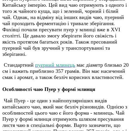
Китайську імперію. Цей вид чаю отримують з одного і
того ж чайного куща, що і зелений, чорний і білий
чай. Однак, на відміну від інших видів чаю, пуерний
чай проходить ферментацію і тривале зберігання.
Фахівці почали пресувати пуер у млинці вже в XVI
столітті. Це давало змогу зберігати його свіжість і
якість протягом багатьох років. Також пресований
пуерний чай був зручний у транспортуванні та
зберіганні.
Стандартний
пуерний млинець
має діаметр близько 20
см і важить приблизно 357 грамів. Він має насичений
смак і аромат, а також безліч корисних властивостей.
Особливості чаю Пуер у формі млинця
Чай Пуер - це один з найпопулярніших видів
китайського чаю, який має безліч різновидів. Однією з
особливостей цього чаю є його форма - млинець. Чай
Пуер у формі млинця отримують шляхом пресування
листя чаю в спеціальні форми. Варто зазначити, що