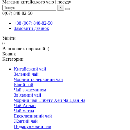
Магазин китайського чаю і посуду
×
0(67) 848-82-50
+38 (067) 848-82-50
Замовити дзвінок
Увійти
0
Ваш кошик порожній :(
Кошик
Категории
Китайський чай
Зелений чай
Чорний та червоний чай
Білий чай
Чай з жасмином
Зв'язаний чай
Чорний чай Тибету Хей Ча Цзан Ча
Чай Анчан
Чай матча
Ексклюзивний чай
Жовтий чай
Подарунковий чай