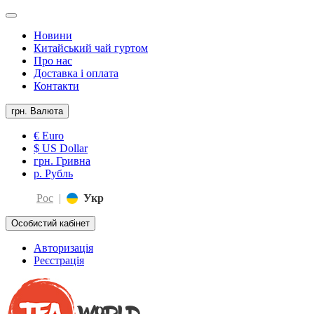
Новини
Китайський чай гуртом
Про нас
Доставка і оплата
Контакти
грн.
Валюта
€ Euro
$ US Dollar
грн. Гривна
р. Рубль
Рос
|
Укр
Особистий кабінет
Авторизація
Реєстрація