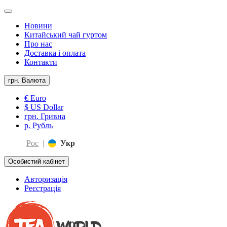
Новини
Китайський чай гуртом
Про нас
Доставка і оплата
Контакти
грн.
Валюта
€ Euro
$ US Dollar
грн. Гривна
р. Рубль
Рос
|
Укр
Особистий кабінет
Авторизація
Реєстрація