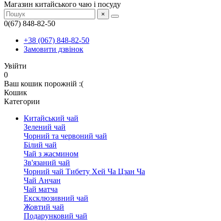
Магазин китайського чаю і посуду
×
0(67) 848-82-50
+38 (067) 848-82-50
Замовити дзвінок
Увійти
0
Ваш кошик порожній :(
Кошик
Категории
Китайський чай
Зелений чай
Чорний та червоний чай
Білий чай
Чай з жасмином
Зв'язаний чай
Чорний чай Тибету Хей Ча Цзан Ча
Чай Анчан
Чай матча
Ексклюзивний чай
Жовтий чай
Подарунковий чай