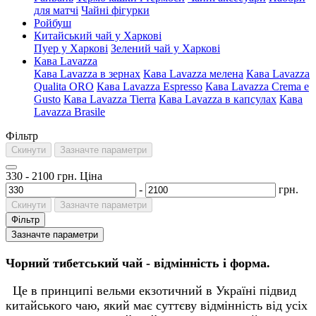
для матчі
Чайні фігурки
Ройбуш
Китайський чай у Харкові
Пуер у Харкові
Зелений чай у Харкові
Кава Lavazza
Кава Lavazza в зернах
Кава Lavazza мелена
Кава Lavazza
Qualita ORO
Кава Lavazza Espresso
Кава Lavazza Crema e
Gusto
Кава Lavazza Tierra
Кава Lavazza в капсулах
Кава
Lavazza Brasile
Фільтр
Скинути
Зазначте параметри
330
-
2100
грн.
Ціна
-
грн.
Скинути
Зазначте параметри
Фільтр
Зазначте параметри
Чорний тибетський чай - відмінність і форма.
Це в принципі вельми екзотичний в Україні підвид
китайського чаю, який має суттєву відмінність від усіх