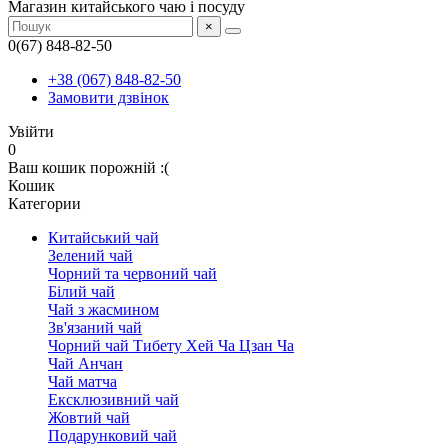
Магазин китайського чаю і посуду
×
0(67) 848-82-50
+38 (067) 848-82-50
Замовити дзвінок
Увійти
0
Ваш кошик порожній :(
Кошик
Категории
Китайський чай
Зелений чай
Чорний та червоний чай
Білий чай
Чай з жасмином
Зв'язаний чай
Чорний чай Тибету Хей Ча Цзан Ча
Чай Анчан
Чай матча
Ексклюзивний чай
Жовтий чай
Подарунковий чай