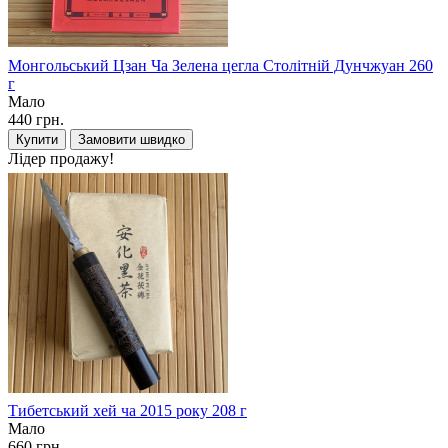
Монгольський Цзан Ча Зелена цегла Столітній Дунчжуан 260
г
Мало
440 грн.
Купити
Замовити швидко
Лідер продажу!
Тибетський хей ча 2015 року 208 г
Мало
660 грн.