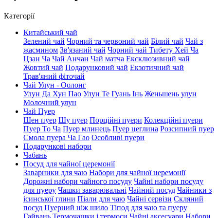
Категорії
Китайський чай
Зелений чай
Чорний та червоний чай
Білий чай
Чай з
жасмином
Зв'язаний чай
Чорний чай Тибету Хей Ча
Цзан Ча
Чай Анчан
Чай матча
Ексклюзивний чай
Жовтий чай
Подарунковий чай
Екзотичний чай
Трав'яний фіточай
Чай Улун - Оолонг
Улун Да Хун Пао
Улун Те Гуань Інь
Женьшень улун
Молочний улун
Чай Пуер
Шен пуер
Шу пуер
Порційні пуери
Колекційні пуери
Пуер То Ча
Пуер млинець
Пуер цеглина
Розсипний пуер
Смола пуера Ча Гао
Особливі пуери
Подарункові набори
Чабань
Посуд для чайної церемонії
Заварники для чаю
Набори для чайної церемонії
Дорожні набори чайного посуду
Чайні набори посуду
для пуеру
Чашки заварювальні
Чайний посуд
Чайники з
ісинської глини
Піали для чаю
Чайні сервізи
Скляний
посуд
Пуерний ніж шило
Тіпод для чаю та пуеру
Гайвань
Термочашки і термоси
Чайні аксесуари
Набори