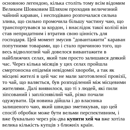
основною легендою, кілька століть тому всім відомим
Великим Шовковим Шляхом проходив величезний
чайний караван, і несподівано розпочалася сильна
злива, що сильно промочила більшу частину чаю, що
транспортувався за кордон, і внаслідок такої колізії він
став непридатним і втратив свою цінність для
господаря. Цей момент змусив "довантажити" караван
попутними товарами, що і стало причиною того, що
весь відвологлий чай довелося вивантажити в
найближчих селах, який там просто залишався деякий
час. Через кілька місяців у цих селах пройшла
смертоносна епідемія невідомої хвороби, а так як
місцеві жителі в цей час не мали заготовленої провізії,
то чай, що валяється, був розподілений між місцевими
жителями. Далі виявилося, що ті з людей, які пили
зіпсований і запліснявілий чай, різко почали
одужувати. Ця новина дійшла і до власника
залишеного чаю, який швидко зметикував, що цей
спосіб обробки може бути вельми перспективним, і
вже буквально через рік-два
купити хей ча
вже хотіла
велика кількість купців з ближніх країн.