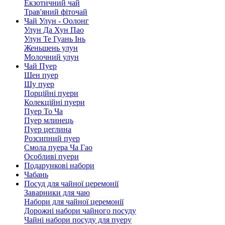
Екзотичний чай
Трав'яний фіточай
Чай Улун - Оолонг
Улун Да Хун Пао
Улун Те Гуань Інь
Женьшень улун
Молочний улун
Чай Пуер
Шен пуер
Шу пуер
Порційні пуери
Колекційні пуери
Пуер То Ча
Пуер млинець
Пуер цеглина
Розсипний пуер
Смола пуера Ча Гао
Особливі пуери
Подарункові набори
Чабань
Посуд для чайної церемонії
Заварники для чаю
Набори для чайної церемонії
Дорожні набори чайного посуду
Чайні набори посуду для пуеру