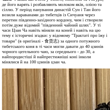
де його варять і розбавляють молоком яків, олією та
сіллю. У період панування династій Сун і Тан його
возили караванами до тибетців із Сичуаня через
перетин південно-західного кордону, чим і створили
потім дуже відомий "південний чайний шлях". У ті
часи Цзан Ча навіть міняли на коней і навіть на цю
тему є історичні згадки: у відомому "Трактаті про їжу і
товари" (в оригіналі - 食货志) за одного потужного
тибетського коня в ті часи могли давати до 40 цзинів
чорного цегельного чаю, за середнього - до 30, а
найпородистіші й найпрестижніші коні інколи
мінялися й на 100 цзинів цзан ча.