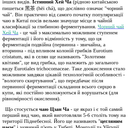
інших видів.
Істинний Хей Ча
(рідною китайською
пишеться 黑茶 (hēi chá), що дослівно означає "чорний
чай". Він практично від самого початку популяризації
чаю в Китаї посів вельми значуще місце в чайній
класифікації за глибиною ферментування.
Чорний чай
Хей Ча
- це чай з максимально можливим ступенем
ферментації і його відмінність у тому, що ця
ферментація подвійна (первинна - звичайна, а
вторинна - під впливом колоній грибків Eurotium
cristatum, які в селян ще називають "Золотими
квітами", це вид грибка, що належить до загального
виду Eurotiales trichocomaceae. Таке доокислення стало
можливим завдяки цікавій технологічній особливості -
"вологого скиртування", що передбачає після
первинної фериментації складання всього сирцю в
купи, які постійно зволожуються й ворушаться (для
рівномірності окислення).
Що стосується
чаю Цзан Ча
- це якраз і є той самий
перший вид чаю, який виготовляли 5-6 століть тому на
території Піднебесної. Його ще називають "
цегляним
чаєм
" і зазвичай п'ють у Тибеті, Монголії та Уйгурії,