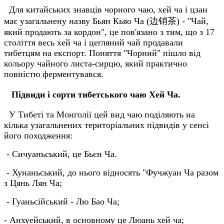
Для китайських знавців чорного чаю, хей ча і цзан
має узагальнену назву Бьян Кьяо Ча (边销茶) - "Чай,
який продають за кордон", це пов'язано з тим, що з 17
століття весь хей ча і цегляний чай продавали
тибетцям на експорт. Поняття "Чорний" пішло від
кольору чайного листа-сирцю, який практично
повністю ферментувався.
Підвиди і сорти тибетського чаю Хей Ча.
У Тибеті та Монголії цей вид чаю поділяють на
кілька узагальнених територіальних підвидів у сенсі
його походження:
- Сичуаньський, це Бьєн Ча.
- Хунаньський, до нього відносять "Фучжуан Ча разом
з Цянь Лян Ча;
- Гуаньсійський - Лю Бао Ча;
- Анхуейський, в основному це Люань хей ча;