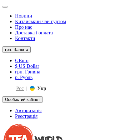
Новини
Китайський чай гуртом
Про нас
Доставка і оплата
Контакти
грн.
Валюта
€ Euro
$ US Dollar
грн. Гривна
р. Рубль
Рос
|
Укр
Особистий кабінет
Авторизація
Реєстрація