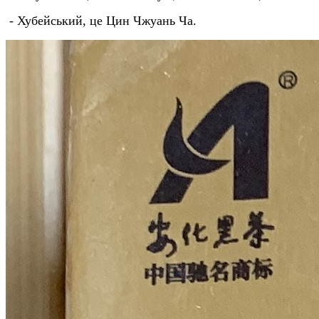
- Хубейський, це Цин Чжуань Ча.