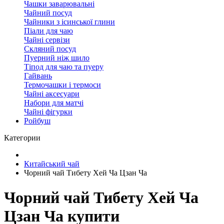
Чашки заварювальні
Чайний посуд
Чайники з ісинської глини
Піали для чаю
Чайні сервізи
Скляний посуд
Пуерний ніж шило
Тіпод для чаю та пуеру
Гайвань
Термочашки і термоси
Чайні аксесуари
Набори для матчі
Чайні фігурки
Ройбуш
Категории
Китайський чай
Чорний чай Тибету Хей Ча Цзан Ча
Чорний чай Тибету Хей Ча
Цзан Ча купити