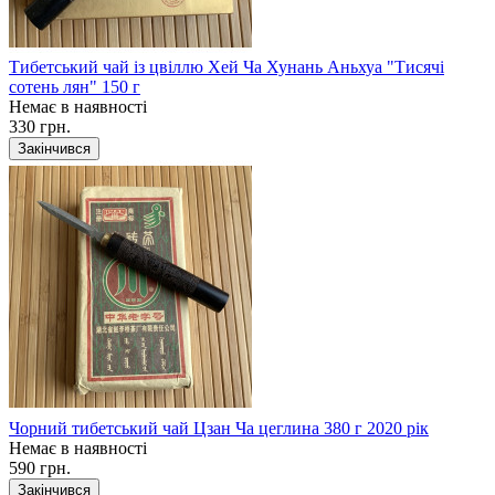
Тибетський чай із цвіллю Хей Ча Хунань Аньхуа "Тисячі
сотень лян" 150 г
Немає в наявності
330 грн.
Закінчився
Чорний тибетський чай Цзан Ча цеглина 380 г 2020 рік
Немає в наявності
590 грн.
Закінчився