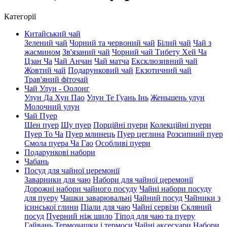
Категорії
Китайський чай
Зелений чай
Чорний та червоний чай
Білий чай
Чай з
жасмином
Зв'язаний чай
Чорний чай Тибету Хей Ча
Цзан Ча
Чай Анчан
Чай матча
Ексклюзивний чай
Жовтий чай
Подарунковий чай
Екзотичний чай
Трав'яний фіточай
Чай Улун - Оолонг
Улун Да Хун Пао
Улун Те Гуань Інь
Женьшень улун
Молочний улун
Чай Пуер
Шен пуер
Шу пуер
Порційні пуери
Колекційні пуери
Пуер То Ча
Пуер млинець
Пуер цеглина
Розсипний пуер
Смола пуера Ча Гао
Особливі пуери
Подарункові набори
Чабань
Посуд для чайної церемонії
Заварники для чаю
Набори для чайної церемонії
Дорожні набори чайного посуду
Чайні набори посуду
для пуеру
Чашки заварювальні
Чайний посуд
Чайники з
ісинської глини
Піали для чаю
Чайні сервізи
Скляний
посуд
Пуерний ніж шило
Тіпод для чаю та пуеру
Гайвань
Термочашки і термоси
Чайні аксесуари
Набори