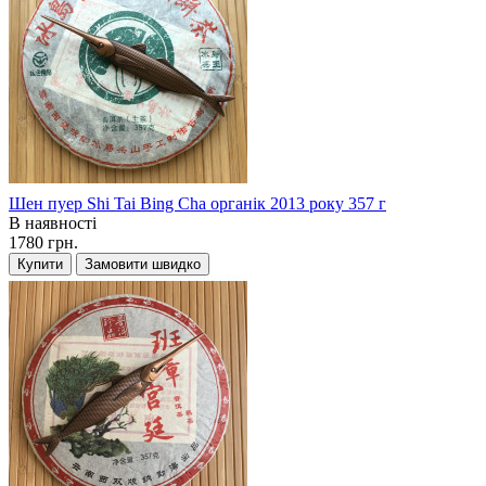
Шен пуер Shi Tai Bing Cha органік 2013 року 357 г
В наявності
1780 грн.
Купити
Замовити швидко