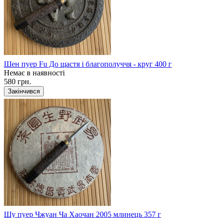
Шен пуер Fu До щастя і благополуччя - круг 400 г
Немає в наявності
580 грн.
Закінчився
Шу пуер Чжуан Ча Хаочан 2005 млинець 357 г