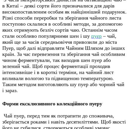
в Китаї – деякі сорти його призначалися для дарів
високопоставленим особам як найцінніший подарунок.
Різні способи переробки та зберігання чайного листа
поступово склалися в особливі методи, за допомогою
яких отримують безліч сортів чаю. Останнім часом
стали особливо популярними шен і шу
пуер
– чай,
який ще за часів середньовіччя привозили до міста
Пуер, щоб далі відправляти Чайним Шляхом до інших
країн. За час перевезення та зберігання чай особливим
чином ферментували, так виходив шен пуер або
зелений чай. Щоб процес ферментації проходив
інтенсивніше і в короткі терміни, на чайний лист
впливали вологою та підвищеною температурою.
Таким методом виготовляють шу пуер або чорний чай
і зараз.
Форми ексклюзивного колекційного пуеру
Чай пуер, перед тим як потрапити до споживача,
зберігається роками і навіть десятиліттями. Щоб якості
його не губилися, створюються особливі умови: