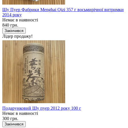
Шу Пуер Фабрики Menghai Qizi 357 г восьмирічної витримки
2014 року
Немає в наявності
840 грн.
Закінчився
Лідер продажу!
Подарунковий Шу пуер 2012 року 100 г
Немає в наявності
300 грн.
Закінчився