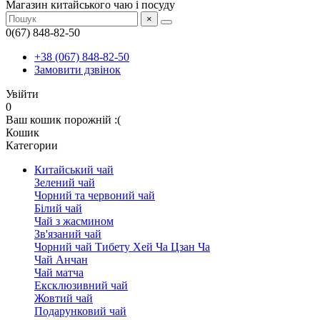
Магазин китайського чаю і посуду
×
0(67) 848-82-50
+38 (067) 848-82-50
Замовити дзвінок
Увійти
0
Ваш кошик порожній :(
Кошик
Категории
Китайський чай
Зелений чай
Чорний та червоний чай
Білий чай
Чай з жасмином
Зв'язаний чай
Чорний чай Тибету Хей Ча Цзан Ча
Чай Анчан
Чай матча
Ексклюзивний чай
Жовтий чай
Подарунковий чай