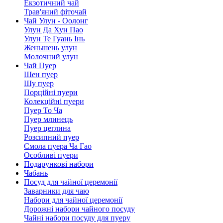
Екзотичний чай
Трав'яний фіточай
Чай Улун - Оолонг
Улун Да Хун Пао
Улун Те Гуань Інь
Женьшень улун
Молочний улун
Чай Пуер
Шен пуер
Шу пуер
Порційні пуери
Колекційні пуери
Пуер То Ча
Пуер млинець
Пуер цеглина
Розсипний пуер
Смола пуера Ча Гао
Особливі пуери
Подарункові набори
Чабань
Посуд для чайної церемонії
Заварники для чаю
Набори для чайної церемонії
Дорожні набори чайного посуду
Чайні набори посуду для пуеру