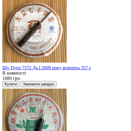
Шу Пуер 7572 Да І 2009 року млинець 357 г
В наявності
1680 грн.
Купити
Замовити швидко