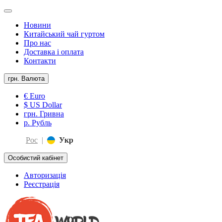
Новини
Китайський чай гуртом
Про нас
Доставка і оплата
Контакти
грн.
Валюта
€ Euro
$ US Dollar
грн. Гривна
р. Рубль
Рос
|
Укр
Особистий кабінет
Авторизація
Реєстрація