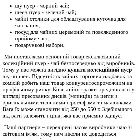
шу пуер - чорний чай;
шеєн пуер - зелений чай;
чайні столики для облаштування куточка для
чаювання;
посуд для чайних церемоній та повсякденного
прийому чаю;
подарункові набори.
Ми поставляємо основний товар ексклюзивний
колекційний пуер - чай безпосередньо від виробників.
Тому у нас можна вигідно
купити колекційний пуер
шу чи шен. Відсутність зайвих торгових надбавок та
комісій робить наш товар конкурентоспроможним на
профільному ринку. Колекційні зразки представлені у
вигляді пресованих дисків (млинців) та цегли з
оригінальними тісненими ієрогліфами та малюнками.
Вага їх може становити від 250 до 550 г. Здебільшого
від ваги залежить і ціна, яка вас приємно здивує.
Наші партнери – перевірені часом виробники чаю зі
світовим ім'ям, тому нам ніколи не доводиться