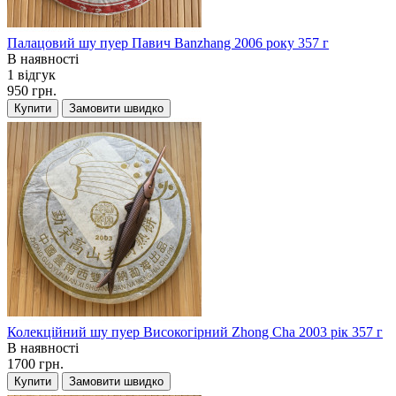
Палацовий шу пуер Павич Banzhang 2006 року 357 г
В наявності
1 відгук
950 грн.
Купити
Замовити швидко
Колекційний шу пуер Високогірний Zhong Cha 2003 рік 357 г
В наявності
1700 грн.
Купити
Замовити швидко