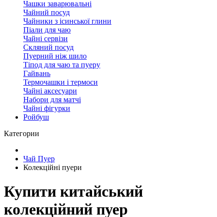
Чашки заварювальні
Чайний посуд
Чайники з ісинської глини
Піали для чаю
Чайні сервізи
Скляний посуд
Пуерний ніж шило
Тіпод для чаю та пуеру
Гайвань
Термочашки і термоси
Чайні аксесуари
Набори для матчі
Чайні фігурки
Ройбуш
Категории
Чай Пуер
Колекційні пуери
Купити китайський
колекційний пуер