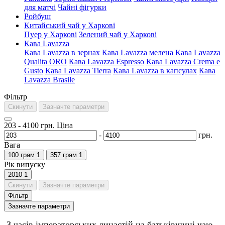
для матчі
Чайні фігурки
Ройбуш
Китайський чай у Харкові
Пуер у Харкові
Зелений чай у Харкові
Кава Lavazza
Кава Lavazza в зернах
Кава Lavazza мелена
Кава Lavazza
Qualita ORO
Кава Lavazza Espresso
Кава Lavazza Crema e
Gusto
Кава Lavazza Tierra
Кава Lavazza в капсулах
Кава
Lavazza Brasile
Фільтр
Скинути
Зазначте параметри
203
-
4100
грн.
Ціна
-
грн.
Вага
100 грам
1
357 грам
1
Рік випуску
2010
1
Скинути
Зазначте параметри
Фільтр
Зазначте параметри
З часів імператорських династій на батьківщині чаю –