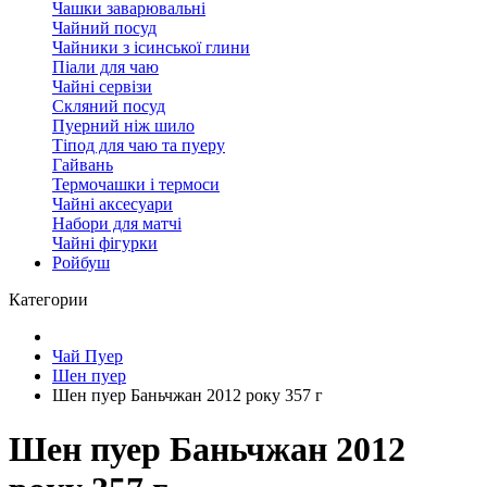
Чашки заварювальні
Чайний посуд
Чайники з ісинської глини
Піали для чаю
Чайні сервізи
Скляний посуд
Пуерний ніж шило
Тіпод для чаю та пуеру
Гайвань
Термочашки і термоси
Чайні аксесуари
Набори для матчі
Чайні фігурки
Ройбуш
Категории
Чай Пуер
Шен пуер
Шен пуер Баньчжан 2012 року 357 г
Шен пуер Баньчжан 2012