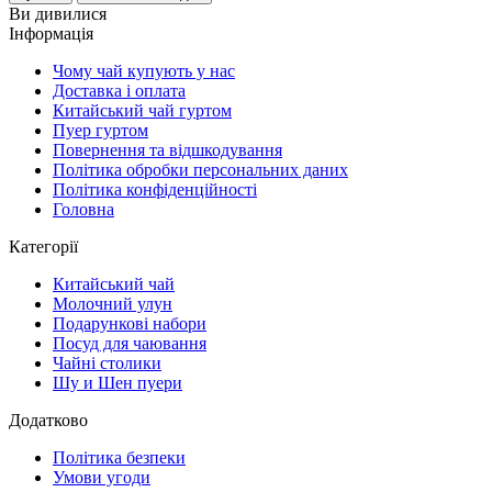
Ви дивилися
Інформація
Чому чай купують у нас
Доставка і оплата
Китайський чай гуртом
Пуер гуртом
Повернення та відшкодування
Політика обробки персональних даних
Політика конфіденційності
Головна
Категорії
Китайський чай
Молочний улун
Подарункові набори
Посуд для чаювання
Чайні столики
Шу и Шен пуери
Додатково
Політика безпеки
Умови угоди