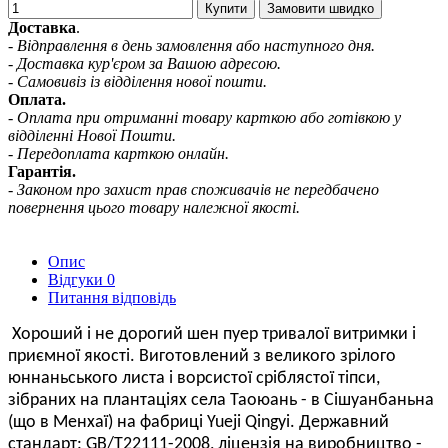
Купити
Замовити швидко
Доставка
.
- Відправлення в день замовлення або наступного дня.
- Доставка кур'єром за Вашою адресою.
- Самовивіз із відділення нової пошти.
Оплата.
- Оплата при отриманні товару карткою або готівкою у
відділенні Нової Пошти.
- Передоплата карткою онлайн.
Гарантія.
- Законом про захист прав споживачів не передбачено
повернення цього товару належної якості.
Опис
Відгуки
0
Питання відповідь
Хороший і не дорогий шен пуер тривалої витримки і
приємної якості. Виготовлений з великого зрілого
юннаньського листа і ворсистої сріблястої тіпси,
зібраних на плантаціях села Таоюань - в Сішуанбаньна
(що в Менхаї) на фабриці Yueji Qingyi. Державний
стандарт: GB/T22111-2008, ліцензія на виробництво -