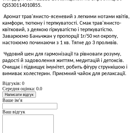
QS530114010855.
Аромат трав'янисто-ясеневий з легкими нотами квітів,
камфори, тютюну і терпкуватості. Смак трав'янисто-
квітковий, з деякою гіркуватістю і терпкуватістю.
Заварюємо Баньчжан у пропорції 1г/50 мл окропу,
настоюємо починаючи з 1 хв. Тягне до 3 проливів.
Чудовий шен для гармонізації та рівноваги розуму,
радості й задоволення життям, медитацій і детоксів.
Очищає і підвищує імунітет, робить фігуру стрункішою і
вимиває холестерин. Приємний чайок для релаксації.
Відгуків: 0
Середня оцінка: 0.0
Написати відгук
Ваше ім’я
Ваш відгук