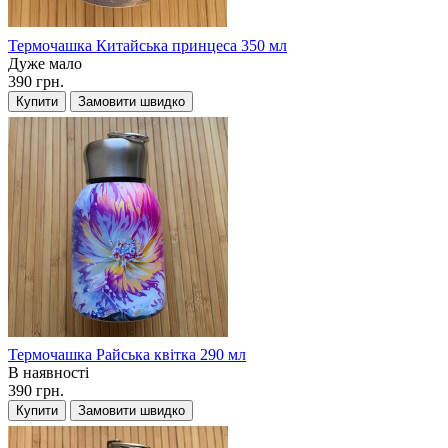
Термочашка Китайська принцеса 350 мл
Дуже мало
390 грн.
Купити
Замовити швидко
Термочашка Райська квітка 290 мл
В наявності
390 грн.
Купити
Замовити швидко