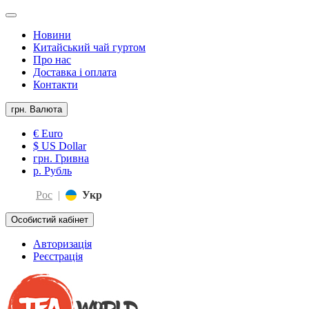
Новини
Китайський чай гуртом
Про нас
Доставка і оплата
Контакти
грн.
Валюта
€ Euro
$ US Dollar
грн. Гривна
р. Рубль
Рос
|
Укр
Особистий кабінет
Авторизація
Реєстрація