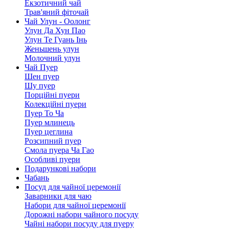
Екзотичний чай
Трав'яний фіточай
Чай Улун - Оолонг
Улун Да Хун Пао
Улун Те Гуань Інь
Женьшень улун
Молочний улун
Чай Пуер
Шен пуер
Шу пуер
Порційні пуери
Колекційні пуери
Пуер То Ча
Пуер млинець
Пуер цеглина
Розсипний пуер
Смола пуера Ча Гао
Особливі пуери
Подарункові набори
Чабань
Посуд для чайної церемонії
Заварники для чаю
Набори для чайної церемонії
Дорожні набори чайного посуду
Чайні набори посуду для пуеру