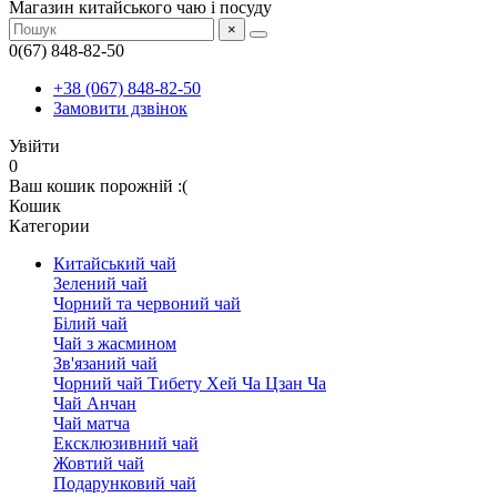
Магазин китайського чаю і посуду
×
0(67) 848-82-50
+38 (067) 848-82-50
Замовити дзвінок
Увійти
0
Ваш кошик порожній :(
Кошик
Категории
Китайський чай
Зелений чай
Чорний та червоний чай
Білий чай
Чай з жасмином
Зв'язаний чай
Чорний чай Тибету Хей Ча Цзан Ча
Чай Анчан
Чай матча
Ексклюзивний чай
Жовтий чай
Подарунковий чай