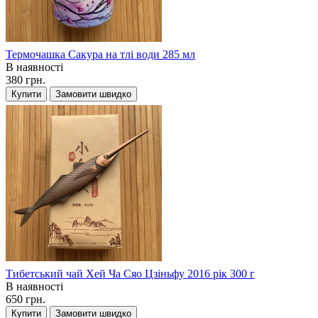
Термочашка Сакура на тлі води 285 мл
В наявності
380 грн.
Купити
Замовити швидко
Тибетський чай Хей Ча Сяо Цзіньфу 2016 рік 300 г
В наявності
650 грн.
Купити
Замовити швидко