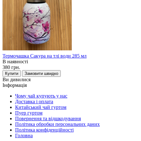
Термочашка Сакура на тлі води 285 мл
В наявності
380 грн.
Купити
Замовити швидко
Ви дивилися
Інформація
Чому чай купують у нас
Доставка і оплата
Китайський чай гуртом
Пуер гуртом
Повернення та відшкодування
Політика обробки персональних даних
Політика конфіденційності
Головна