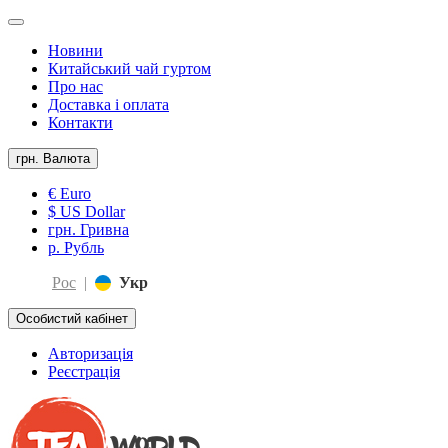
Новини
Китайський чай гуртом
Про нас
Доставка і оплата
Контакти
грн.
Валюта
€ Euro
$ US Dollar
грн. Гривна
р. Рубль
Рос
|
Укр
Особистий кабінет
Авторизація
Реєстрація