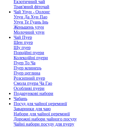
Екзотичний чай
Трав'яний фіточай
Чай Улун - Оолонг
Улун Да Хун Пао
Улун Те Гуань Інь
Женьшень улун
Молочний улун
Чай Пуер
Шен пуер
Шу пуер
Порційні пуери
Колекційні пуери
Пуер То Ча
Пуер млинець
Пуер цеглина
Розсипний пуер
Смола пуера Ча Гао
Особливі пуери
Подарункові набори
Чабань
Посуд для чайної церемонії
Заварники для чаю
Набори для чайної церемонії
Дорожні набори чайного посуду
Чайні набори посуду для пуеру