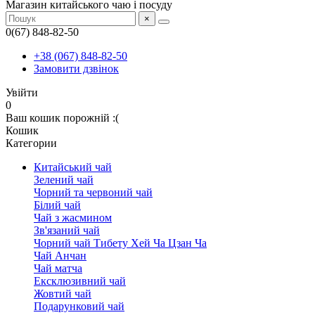
Магазин китайського чаю і посуду
×
0(67) 848-82-50
+38 (067) 848-82-50
Замовити дзвінок
Увійти
0
Ваш кошик порожній :(
Кошик
Категории
Китайський чай
Зелений чай
Чорний та червоний чай
Білий чай
Чай з жасмином
Зв'язаний чай
Чорний чай Тибету Хей Ча Цзан Ча
Чай Анчан
Чай матча
Ексклюзивний чай
Жовтий чай
Подарунковий чай