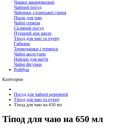
Чашки заварювальні
Чайний посуд
Чайники з ісинської глини
Піали для чаю
Чайні сервізи
Скляний посуд
Пуерний ніж шило
Тіпод для чаю та пуеру
Гайвань
Термочашки і термоси
Чайні аксесуари
Набори для матчі
Чайні фігурки
Ройбуш
Категории
Посуд для чайної церемонії
Тіпод для чаю та пуеру
Тіпод для чаю на 650 мл
Тіпод для чаю на 650 мл