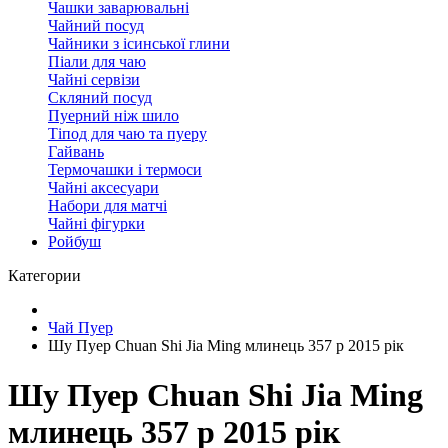
Чашки заварювальні
Чайний посуд
Чайники з ісинської глини
Піали для чаю
Чайні сервізи
Скляний посуд
Пуерний ніж шило
Тіпод для чаю та пуеру
Гайвань
Термочашки і термоси
Чайні аксесуари
Набори для матчі
Чайні фігурки
Ройбуш
Категории
Чай Пуер
Шу Пуер Chuan Shi Jia Ming млинець 357 р 2015 рік
Шу Пуер Chuan Shi Jia Ming
млинець 357 р 2015 рік