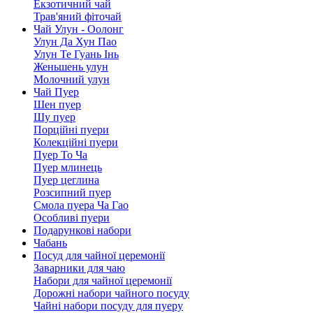
Екзотичний чай
Трав'яний фіточай
Чай Улун - Оолонг
Улун Да Хун Пао
Улун Те Гуань Інь
Женьшень улун
Молочний улун
Чай Пуер
Шен пуер
Шу пуер
Порційні пуери
Колекційні пуери
Пуер То Ча
Пуер млинець
Пуер цеглина
Розсипний пуер
Смола пуера Ча Гао
Особливі пуери
Подарункові набори
Чабань
Посуд для чайної церемонії
Заварники для чаю
Набори для чайної церемонії
Дорожні набори чайного посуду
Чайні набори посуду для пуеру