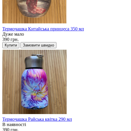
Термочашка Китайська принцеса 350 мл
Дуже мало
390 грн.
Купити
Замовити швидко
Термочашка Райська квітка 290 мл
В наявності
390 грн.