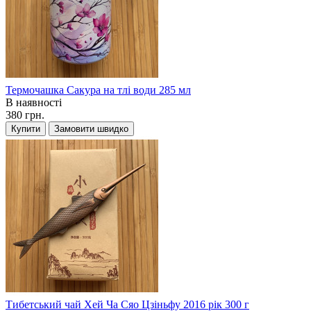
Термочашка Сакура на тлі води 285 мл
В наявності
380 грн.
Купити
Замовити швидко
Тибетський чай Хей Ча Сяо Цзіньфу 2016 рік 300 г