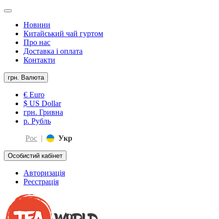
Новини
Китайський чай гуртом
Про нас
Доставка і оплата
Контакти
грн.
Валюта
€ Euro
$ US Dollar
грн. Гривна
р. Рубль
Рос
|
Укр
Особистий кабінет
Авторизація
Реєстрація