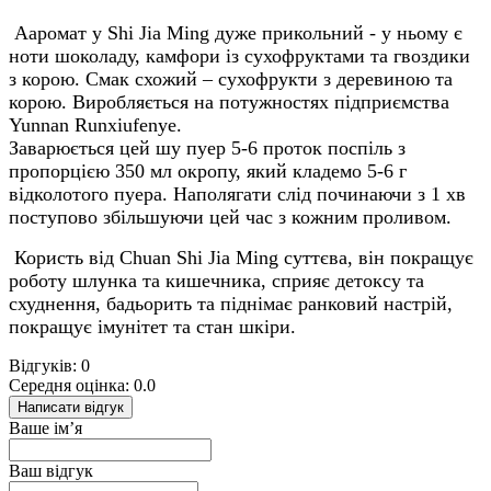
Ааромат у Shi Jia Ming дуже прикольний - у ньому є
ноти шоколаду, камфори із сухофруктами та гвоздики
з корою. Смак схожий – сухофрукти з деревиною та
корою. Виробляється на потужностях підприємства
Yunnan Runxiufenye.
Заварюється цей шу пуер 5-6 проток поспіль з
пропорцією 350 мл окропу, який кладемо 5-6 г
відколотого пуера. Наполягати слід починаючи з 1 хв
поступово збільшуючи цей час з кожним проливом.
Користь від Chuan Shi Jia Ming суттєва, він покращує
роботу шлунка та кишечника, сприяє детоксу та
схуднення, бадьорить та піднімає ранковий настрій,
покращує імунітет та стан шкіри.
Відгуків: 0
Середня оцінка: 0.0
Написати відгук
Ваше ім’я
Ваш відгук