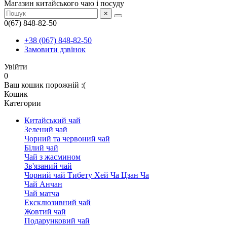
Магазин китайського чаю і посуду
×
0(67) 848-82-50
+38 (067) 848-82-50
Замовити дзвінок
Увійти
0
Ваш кошик порожній :(
Кошик
Категории
Китайський чай
Зелений чай
Чорний та червоний чай
Білий чай
Чай з жасмином
Зв'язаний чай
Чорний чай Тибету Хей Ча Цзан Ча
Чай Анчан
Чай матча
Ексклюзивний чай
Жовтий чай
Подарунковий чай