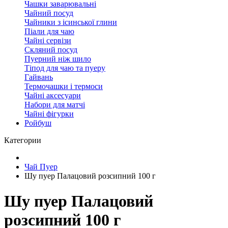
Чашки заварювальні
Чайний посуд
Чайники з ісинської глини
Піали для чаю
Чайні сервізи
Скляний посуд
Пуерний ніж шило
Тіпод для чаю та пуеру
Гайвань
Термочашки і термоси
Чайні аксесуари
Набори для матчі
Чайні фігурки
Ройбуш
Категории
Чай Пуер
Шу пуер Палацовий розсипний 100 г
Шу пуер Палацовий
розсипний 100 г