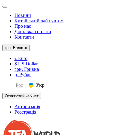
Новини
Китайський чай гуртом
Про нас
Доставка і оплата
Контакти
грн.
Валюта
€ Euro
$ US Dollar
грн. Гривна
р. Рубль
Рос
|
Укр
Особистий кабінет
Авторизація
Реєстрація