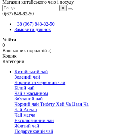
Магазин китайського чаю і посуду
×
0(67) 848-82-50
+38 (067) 848-82-50
Замовити дзвінок
Увійти
0
Ваш кошик порожній :(
Кошик
Категории
Китайський чай
Зелений чай
Чорний та червоний чай
Білий чай
Чай з жасмином
Зв'язаний чай
Чорний чай Тибету Хей Ча Цзан Ча
Чай Анчан
Чай матча
Ексклюзивний чай
Жовтий чай
Подарунковий чай