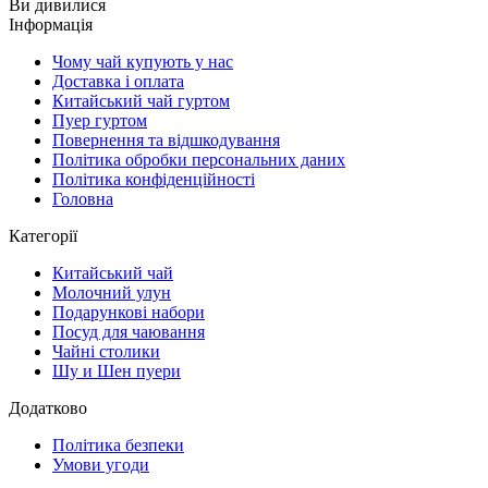
Ви дивилися
Інформація
Чому чай купують у нас
Доставка і оплата
Китайський чай гуртом
Пуер гуртом
Повернення та відшкодування
Політика обробки персональних даних
Політика конфіденційності
Головна
Категорії
Китайський чай
Молочний улун
Подарункові набори
Посуд для чаювання
Чайні столики
Шу и Шен пуери
Додатково
Політика безпеки
Умови угоди