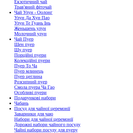
Екзотичний чай
Трав'яний фіточай
Чай Улун - Оолонг
Улун Да Хун Пао
Улун Те Гуань Інь
Женьшень улун
Молочний улун
Чай Пуер
Шен пуер
Шу пуер
Порційні пуери
Колекційні пуери
Пуер То Ча
Пуер млинець
Пуер цеглина
Розсипний пуер
Смола пуера Ча Гао
Особливі пуери
Подарункові набори
Чабань
Посуд для чайної церемонії
Заварники для чаю
Набори для чайної церемонії
Дорожні набори чайного посуду
Чайні набори посуду для пуеру