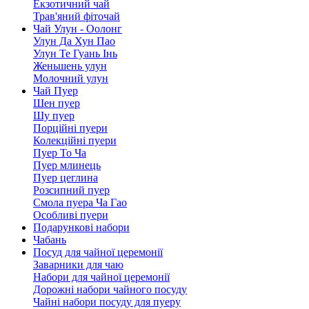
Екзотичний чай
Трав'яний фіточай
Чай Улун - Оолонг
Улун Да Хун Пао
Улун Те Гуань Інь
Женьшень улун
Молочний улун
Чай Пуер
Шен пуер
Шу пуер
Порційні пуери
Колекційні пуери
Пуер То Ча
Пуер млинець
Пуер цеглина
Розсипний пуер
Смола пуера Ча Гао
Особливі пуери
Подарункові набори
Чабань
Посуд для чайної церемонії
Заварники для чаю
Набори для чайної церемонії
Дорожні набори чайного посуду
Чайні набори посуду для пуеру