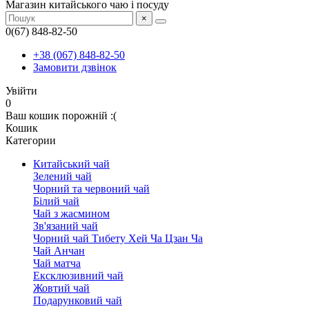
Магазин китайського чаю і посуду
×
0(67) 848-82-50
+38 (067) 848-82-50
Замовити дзвінок
Увійти
0
Ваш кошик порожній :(
Кошик
Категории
Китайський чай
Зелений чай
Чорний та червоний чай
Білий чай
Чай з жасмином
Зв'язаний чай
Чорний чай Тибету Хей Ча Цзан Ча
Чай Анчан
Чай матча
Ексклюзивний чай
Жовтий чай
Подарунковий чай