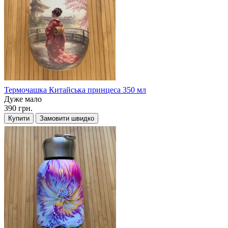
Термочашка Китайська принцеса 350 мл
Дуже мало
390 грн.
Купити
Замовити швидко