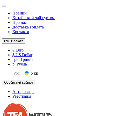
Новини
Китайський чай гуртом
Про нас
Доставка і оплата
Контакти
грн.
Валюта
€ Euro
$ US Dollar
грн. Гривна
р. Рубль
Рос
|
Укр
Особистий кабінет
Авторизація
Реєстрація