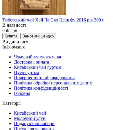
Тибетський чай Хей Ча Сяо Цзіньфу 2016 рік 300 г
В наявності
650 грн.
Купити
Замовити швидко
Ви дивилися
Інформація
Чому чай купують у нас
Доставка і оплата
Китайський чай гуртом
Пуер гуртом
Повернення та відшкодування
Політика обробки персональних даних
Політика конфіденційності
Головна
Категорії
Китайський чай
Молочний улун
Подарункові набори
Посуд для чаювання