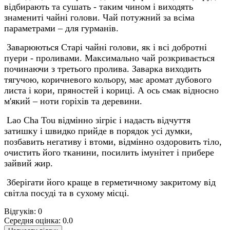
відбирають та сушать - таким чином і виходять
знамениті чайні голови. Чай потужний за всіма
параметрами – для гурманів.
Заварюються Старі чайні голови, як і всі добротні
пуери - проливами. Максимально чай розкривається
починаючи з третього пролива. Заварка виходить
тягучою, коричневого кольору, має аромат дубового
листа і кори, пряностей і кориці. А ось смак відносно
м'який – ноти горіхів та деревини.
Lao Cha Tou відмінно зігріє і надасть відчуття
затишку і швидко прийде в порядок усі думки,
позбавить негативу і втоми, відмінно оздоровить тіло,
очистить його тканини, посилить імунітет і прибере
зайвий жир.
Зберігати його краще в герметичному закритому від
світла посуді та в сухому місці.
Відгуків: 0
Середня оцінка: 0.0