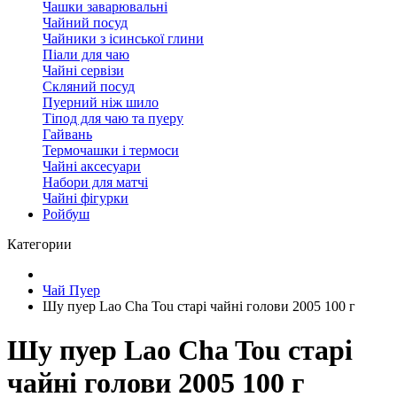
Чашки заварювальні
Чайний посуд
Чайники з ісинської глини
Піали для чаю
Чайні сервізи
Скляний посуд
Пуерний ніж шило
Тіпод для чаю та пуеру
Гайвань
Термочашки і термоси
Чайні аксесуари
Набори для матчі
Чайні фігурки
Ройбуш
Категории
Чай Пуер
Шу пуер Lao Cha Tou старі чайні голови 2005 100 г
Шу пуер Lao Cha Tou старі
чайні голови 2005 100 г