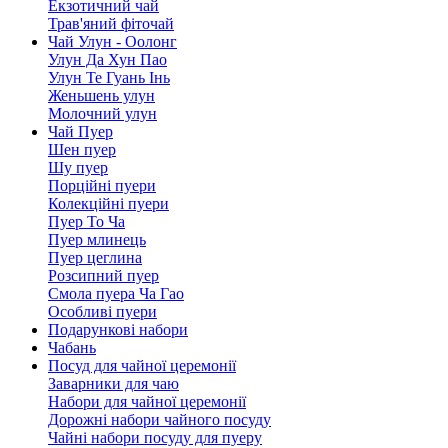
Екзотичний чай
Трав'яний фіточай
Чай Улун - Оолонг
Улун Да Хун Пао
Улун Те Гуань Інь
Женьшень улун
Молочний улун
Чай Пуер
Шен пуер
Шу пуер
Порційні пуери
Колекційні пуери
Пуер То Ча
Пуер млинець
Пуер цеглина
Розсипний пуер
Смола пуера Ча Гао
Особливі пуери
Подарункові набори
Чабань
Посуд для чайної церемонії
Заварники для чаю
Набори для чайної церемонії
Дорожні набори чайного посуду
Чайні набори посуду для пуеру