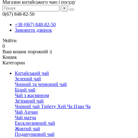
Магазин китайського чаю і посуду
×
0(67) 848-82-50
+38 (067) 848-82-50
Замовити дзвінок
Увійти
0
Ваш кошик порожній :(
Кошик
Категории
Китайський чай
Зелений чай
Чорний та червоний чай
Білий чай
Чай з жасмином
Зв'язаний чай
Чорний чай Тибету Хей Ча Цзан Ча
Чай Анчан
Чай матча
Ексклюзивний чай
Жовтий чай
Подарунковий чай