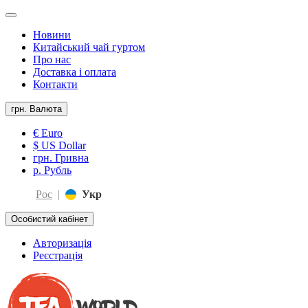
Новини
Китайський чай гуртом
Про нас
Доставка і оплата
Контакти
грн.
Валюта
€ Euro
$ US Dollar
грн. Гривна
р. Рубль
Рос
|
Укр
Особистий кабінет
Авторизація
Реєстрація