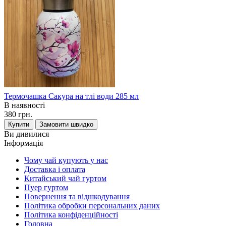
Термочашка Сакура на тлі води 285 мл
В наявності
380 грн.
Купити
Замовити швидко
Ви дивилися
Інформація
Чому чай купують у нас
Доставка і оплата
Китайський чай гуртом
Пуер гуртом
Повернення та відшкодування
Політика обробки персональних даних
Політика конфіденційності
Головна