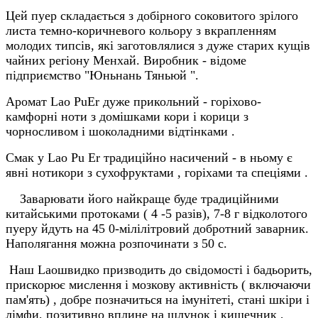
Цей пуер складається з добірного соковитого зрілого
листа темно-коричневого кольору з вкрапленням
молодих типсів, які заготовлялися з дуже старих кущів
чайних регіону Менхай. Виробник - відоме
підприємство "Юньнань Тяньюй ".
Аромат Lao PuEr дуже прикольний - горіхово-
камфорні ноти з домішками кори і корици з
чорносливом і шоколадними відтінками .
Смак у Lao Pu Er традиційно насичений - в ньому є
явні нотикори з сухофруктами , горіхами та спеціями .
Заварювати його найкраще буде традиційними
китайськими протоками ( 4 -5 разів), 7-8 г відколотого
пуеру йдуть на 45 0-мілілітровий добротний заварник.
Наполягання можна розпочинати з 50 с.
Наш Laoшвидко призводить до свідомості і бадьорить,
прискорює мислення і мозкову активність ( включаючи
пам'ять) , добре позначиться на імунітеті, стані шкіри і
лімфи, позитивно вплине на шлунок і кишечник ,