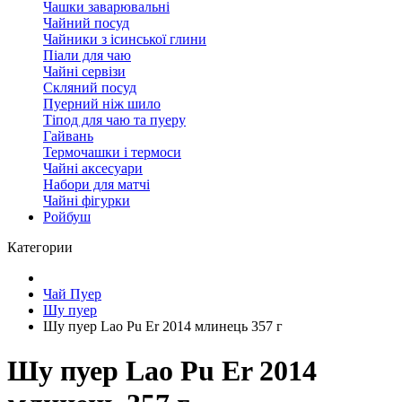
Чашки заварювальні
Чайний посуд
Чайники з ісинської глини
Піали для чаю
Чайні сервізи
Скляний посуд
Пуерний ніж шило
Тіпод для чаю та пуеру
Гайвань
Термочашки і термоси
Чайні аксесуари
Набори для матчі
Чайні фігурки
Ройбуш
Категории
Чай Пуер
Шу пуер
Шу пуер Lao Pu Er 2014 млинець 357 г
Шу пуер Lao Pu Er 2014