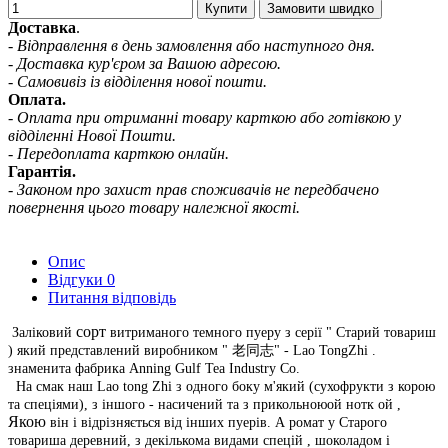
Купити
Замовити швидко
Доставка
.
- Відправлення в день замовлення або наступного дня.
- Доставка кур'єром за Вашою адресою.
- Самовивіз із відділення нової пошти.
Оплата.
- Оплата при отриманні товару карткою або готівкою у
відділенні Нової Пошти.
- Передоплата карткою онлайн.
Гарантія.
- Законом про захист прав споживачів не передбачено
повернення цього товару належної якості.
Опис
Відгуки
0
Питання відповідь
сорт
Заліковий
витриманого
темного пуеру з серії "
Старий
товариш
)
який
представлений
виробником
"
老
同志
"
-
Lao
TongZhi
.
знаменита фабрика
Anning Gulf Tea Industry Co.
На
смак
наш
Lao tong Zhi
з одного боку
м'який
(сухофрукти з корою
та спеціями), з іншого -
насичений
та з прикольною
ой
нотк
ой
,
Якою
він і відрізняється від інших пуерів.
А
ромат
у Старого
товариша
деревний, з
декількома видами
спецій
, шоколадом і