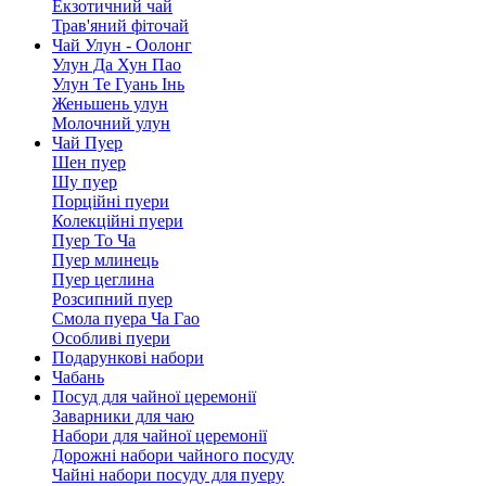
Екзотичний чай
Трав'яний фіточай
Чай Улун - Оолонг
Улун Да Хун Пао
Улун Те Гуань Інь
Женьшень улун
Молочний улун
Чай Пуер
Шен пуер
Шу пуер
Порційні пуери
Колекційні пуери
Пуер То Ча
Пуер млинець
Пуер цеглина
Розсипний пуер
Смола пуера Ча Гао
Особливі пуери
Подарункові набори
Чабань
Посуд для чайної церемонії
Заварники для чаю
Набори для чайної церемонії
Дорожні набори чайного посуду
Чайні набори посуду для пуеру