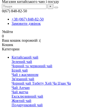
Магазин китайського чаю і посуду
×
0(67) 848-82-50
+38 (067) 848-82-50
Замовити дзвінок
Увійти
0
Ваш кошик порожній :(
Кошик
Категории
Китайський чай
Зелений чай
Чорний та червоний чай
Білий чай
Чай з жасмином
Зв'язаний чай
Чорний чай Тибету Хей Ча Цзан Ча
Чай Анчан
Чай матча
Ексклюзивний чай
Жовтий чай
Подарунковий чай