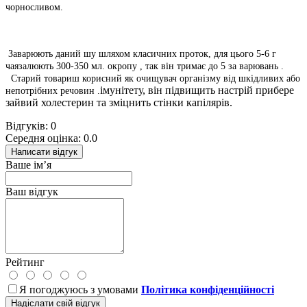
чорносливом.
Заварюють
даний шу
шляхом
класичних
проток,
для цього 5-6 г
чаязалюють 300-350 мл.
окропу
, так він
тримає до 5 за
варювань
.
Старий товариш
корисний
як очищувач організму від шкідливих або
імунітету, він підвищить настрій прибере
непотрібних речовин
.
зайвий холестерин та зміцнить стінки капілярів.
Відгуків: 0
Середня оцінка: 0.0
Написати відгук
Ваше ім’я
Ваш відгук
Рейтинг
Я погоджуюсь з умовами
Політика конфіденційності
Надіслати свій відгук