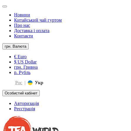
Новини
Китайський чай гуртом
Про нас
Доставка і оплата
Контакти
грн.
Валюта
€ Euro
$ US Dollar
грн. Гривна
р. Рубль
Рос
|
Укр
Особистий кабінет
Авторизація
Реєстрація