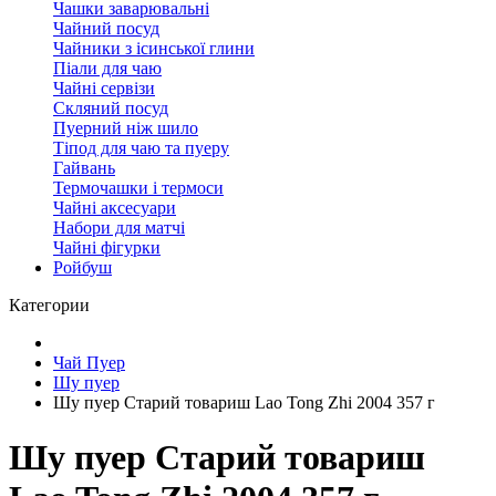
Чашки заварювальні
Чайний посуд
Чайники з ісинської глини
Піали для чаю
Чайні сервізи
Скляний посуд
Пуерний ніж шило
Тіпод для чаю та пуеру
Гайвань
Термочашки і термоси
Чайні аксесуари
Набори для матчі
Чайні фігурки
Ройбуш
Категории
Чай Пуер
Шу пуер
Шу пуер Старий товариш Lao Tong Zhi 2004 357 г
Шу пуер Старий товариш